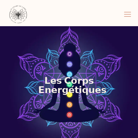
𝗟𝗲𝘀 𝗖𝗼𝗿𝗽𝘀
𝗘𝗻𝗲𝗿𝗴𝗲́𝘁𝗶𝗾𝘂𝗲𝘀