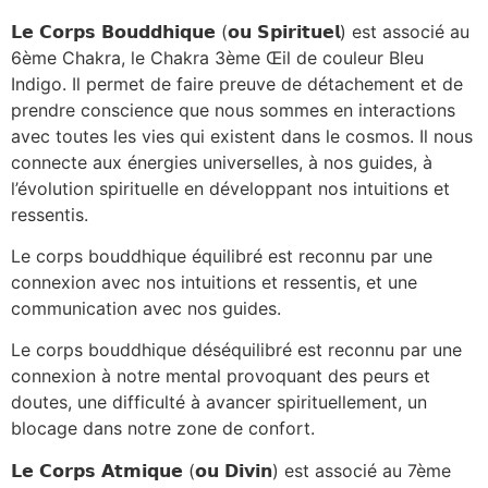
𝗟𝗲
𝗖𝗼𝗿𝗽𝘀
𝗕𝗼𝘂𝗱𝗱𝗵𝗶𝗾𝘂𝗲
(
𝗼𝘂
𝗦𝗽𝗶𝗿𝗶𝘁𝘂𝗲𝗹
) est associé au
6ème Chakra, le Chakra 3ème Œil de couleur Bleu
Indigo. Il permet de faire preuve de détachement et de
prendre conscience que nous sommes en interactions
avec toutes les vies qui existent dans le cosmos. Il nous
connecte aux énergies universelles, à nos guides, à
l’évolution spirituelle en développant nos intuitions et
ressentis.
Le corps bouddhique équilibré est reconnu par une
connexion avec nos intuitions et ressentis, et une
communication avec nos guides.
Le corps bouddhique déséquilibré est reconnu par une
connexion à notre mental provoquant des peurs et
doutes, une difficulté à avancer spirituellement, un
blocage dans notre zone de confort.
𝗟𝗲
𝗖𝗼𝗿𝗽𝘀
𝗔𝘁𝗺𝗶𝗾𝘂𝗲
(
𝗼𝘂
𝗗𝗶𝘃𝗶𝗻
) est associé au 7ème