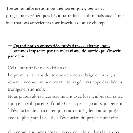
Toutes les informations ou mémoires, joies, peines et
programmes génétiques liés à notre incarnation mais aussi à nos
incarnations antérieures sont inscrites dans ce champ.
Quand nous sommes décentrés dans ce champ, nous
sommes impactés par un mécanisme de survie qui s’inscrit
par défaut.
Cela entraîne bien des défauts :
Le premier est sans doute que cela nous oblige en autre, à
répéter inconsciemment des facteurs gênants appelés schémas
transgénérationnels.
Nous jouons alors inconsciemment avec les membres de notre
équipe au sol (parents, famille) des aspects gênants qui gênent
à l’évolution de chacun et qui retardent également un projet
encore plus grand : celui de l’évolution du projet Humanité.
Quand nous sommes hors de nous, en colère, dans la rancœur,